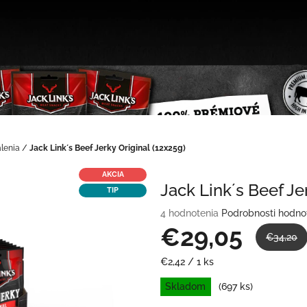
lenia
/
Jack Link´s Beef Jerky Original (12x25g)
AKCIA
Jack Link´s Beef Je
TIP
Priemerné
4 hodnotenia
Podrobnosti hodno
hodnotenie
€29,05
€34,20
produktu
je
Jednotková
€2,42 / 1 ks
5,0
cena:
z
Skladom
(697 ks)
5