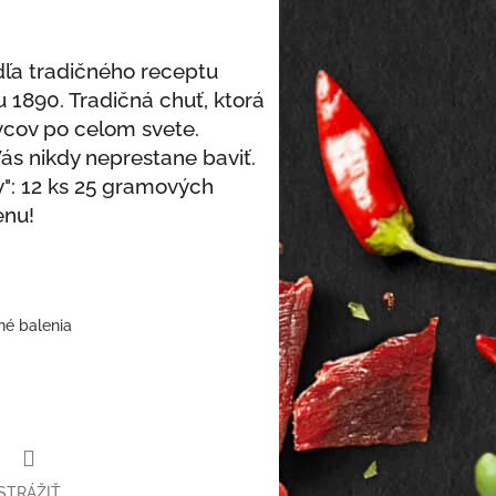
dľa tradičného receptu
u 1890. Tradičná chuť, ktorá
ivcov po celom svete.
Vás nikdy neprestane baviť.
": 12 ks 25 gramových
enu!
né balenia
STRÁŽIŤ