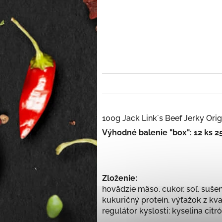
100g Jack Link´s Beef Jerky Or
Výhodné balenie "box": 12 ks 
Zloženie:
hovädzie mäso, cukor, soľ, suše
kukuričný proteín, výťažok z kvas
regulátor kyslosti: kyselina ci