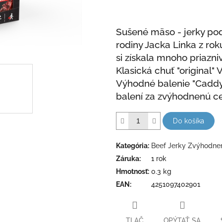
hviezdičiek.
Sušené mäso - jerky po
rodiny Jacka Linka z rok
si získala mnoho priazn
Klasická chuť "original" 
Výhodné balenie "Caddy
balení za zvýhodnenú c
Do košíka
Kategória
:
Beef Jerky Zvýhodne
Záruka
:
1 rok
Hmotnosť
:
0.3 kg
EAN
:
4251097402901
TLAČ
OPÝTAŤ SA