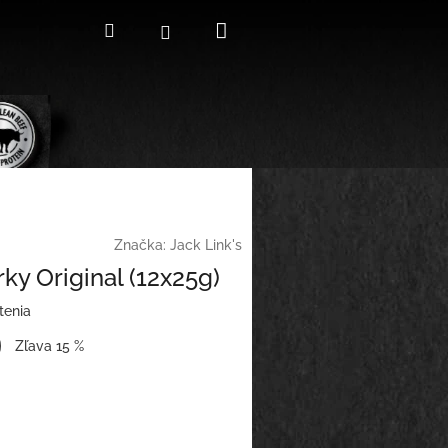
Nákupný
Hľadať
Prihlásenie
košík
Značka:
Jack Link's
rky Original (12x25g)
tenia
Zľava 15 %