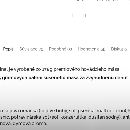
Twitter
Facebook
Popis
Súvisiace (3)
Podobné (3)
Hodnotenie (4)
Diskusia
iginal je vyrobené zo 178g prémiového hovädzieho mäsa.
25 gramových balení sušeného mäsa za zvýhodnenú cenu!
ná sójová omáčka (sójové bôby, soľ, pšenica, maltodextrín),
níc, potravinárska soľ (soľ, konzer.látka: dusitan sodný), ant
trónová, dymová aróma.