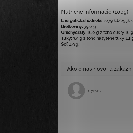
Nutričné informácie (100g):
Energetická hodnota:
1079 kJ/255k c
Bielkoviny:
39,0 g
Uhľohydráty:
16
,
0 g z toho cukry 16 
Tuky:
3,9 g z toho nasýtené tuky 1,4 
Soľ:
4,9
g.
Hodnotenie obchodu je 
8.7.2026