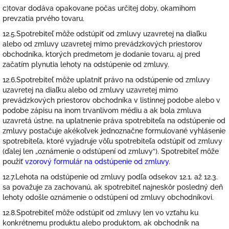
c)tovar dodáva opakovane počas určitej doby, okamihom
prevzatia prvého tovaru.
12.5.Spotrebiteľ môže odstúpiť od zmluvy uzavretej na diaľku
alebo od zmluvy uzavretej mimo prevádzkových priestorov
obchodníka, ktorých predmetom je dodanie tovaru, aj pred
začatím plynutia lehoty na odstúpenie od zmluvy.
12.6.Spotrebiteľ môže uplatniť právo na odstúpenie od zmluvy
uzavretej na diaľku alebo od zmluvy uzavretej mimo
prevádzkových priestorov obchodníka v listinnej podobe alebo v
podobe zápisu na inom trvanlivom médiu a ak bola zmluva
uzavretá ústne, na uplatnenie práva spotrebiteľa na odstúpenie od
zmluvy postačuje akékoľvek jednoznačne formulované vyhlásenie
spotrebiteľa, ktoré vyjadruje vôľu spotrebiteľa odstúpiť od zmluvy
(ďalej len „oznámenie o odstúpení od zmluvy“). Spotrebiteľ môže
použiť
vzorový formulár na odstúpenie od zmluvy
.
12.7.Lehota na odstúpenie od zmluvy podľa odsekov 12.1. až 12.3.
sa považuje za zachovanú, ak spotrebiteľ najneskôr posledný deň
lehoty odošle oznámenie o odstúpení od zmluvy obchodníkovi.
12.8.Spotrebiteľ môže odstúpiť od zmluvy len vo vzťahu ku
konkrétnemu produktu alebo produktom, ak obchodník na