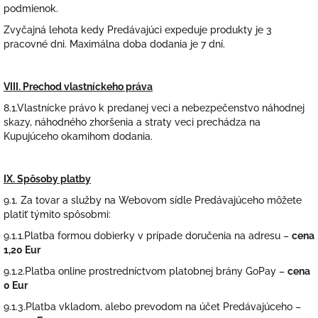
podmienok.
Zvyčajná lehota kedy Predávajúci expeduje produkty je 3
pracovné dni. Maximálna doba dodania je 7 dní.
VIII. Prechod vlastníckeho práva
8.1.Vlastnícke právo k predanej veci a nebezpečenstvo náhodnej
skazy, náhodného zhoršenia a straty veci prechádza na
Kupujúceho okamihom dodania.
IX. Spôsoby platby
9.1. Za tovar a služby na Webovom sídle Predávajúceho môžete
platiť týmito spôsobmi:
9.1.1.Platba formou dobierky v prípade doručenia na adresu –
cena
1,20 Eur
9.1.2.Platba online prostredníctvom platobnej brány GoPay –
cena
0 Eur
9.1.3.Platba vkladom, alebo prevodom na účet Predávajúceho –