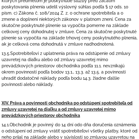
ktorých predmetom je poskytnutie služby pred začatím
poskytovania plnenia udelil výslovný súhlas podľa § 17 ods. 10
písm. c) Zákona č. 108/2024 Z. z. o ochrane spotrebiteľa a o
zmene a doplnení niektorých zákonov v platnom znení. Cena za
skutočne poskytnuté plnenie sa vypočíta pomerne na základe
celkovej ceny dohodnutej v zmluve. Cena za skutočne poskytnuté
plnenie sa vypočíta na základe trhovej ceny poskytnutého plnenia,
ak je celková cena dohodnutá v zmluve nadhodnotená.
13.5.Spotrebiteľovi z uplatnenia práva na odstúpenie od zmluvy
uzavretej na diaľku alebo od zmluvy uzavretej mimo
prevádzkových priestorov obchodníka podľa 11.1. nevznikajú
okrem povinností podľa bodov 13.1., 13.3. až 13.5. a povinnosti
uhradiť dodatočné náklady podľa bodu 14.3. žiadne ďalšie
povinnosti alebo náklady.
XIV. Práva a povinnosti obchodníka po odstúpení spotrebiteľa od
zmluvy uzavretej na diaľku a od zmluvy uzavretej mimo
prevádzkových priestorov obchodníka
14.1.Obchodník je povinný do 14 dní odo dňa doručenia oznámenia
o odstúpení od zmluvy vrátiť spotrebiteľovi všetky platby, ktoré od
neho prijal na základe alebo v súvislosti so zmluvou uzavretou na