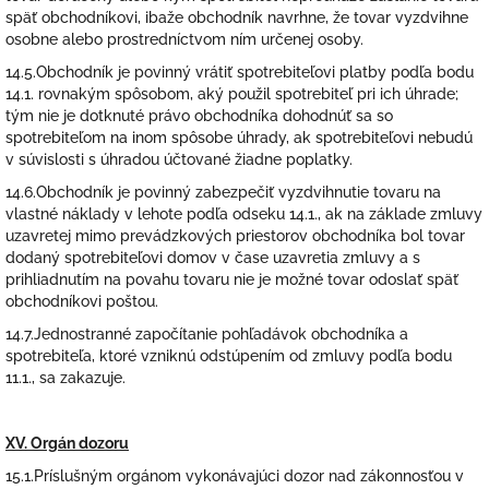
späť obchodníkovi, ibaže obchodník navrhne, že tovar vyzdvihne
osobne alebo prostredníctvom ním určenej osoby.
14.5.Obchodník je povinný vrátiť spotrebiteľovi platby podľa bodu
14.1. rovnakým spôsobom, aký použil spotrebiteľ pri ich úhrade;
tým nie je dotknuté právo obchodníka dohodnúť sa so
spotrebiteľom na inom spôsobe úhrady, ak spotrebiteľovi nebudú
v súvislosti s úhradou účtované žiadne poplatky.
14.6.Obchodník je povinný zabezpečiť vyzdvihnutie tovaru na
vlastné náklady v lehote podľa odseku 14.1., ak na základe zmluvy
uzavretej mimo prevádzkových priestorov obchodníka bol tovar
dodaný spotrebiteľovi domov v čase uzavretia zmluvy a s
prihliadnutím na povahu tovaru nie je možné tovar odoslať späť
obchodníkovi poštou.
14.7.Jednostranné započítanie pohľadávok obchodníka a
spotrebiteľa, ktoré vzniknú odstúpením od zmluvy podľa bodu
11.1., sa zakazuje.
XV. Orgán dozoru
15.1.Príslušným orgánom vykonávajúci dozor nad zákonnosťou v