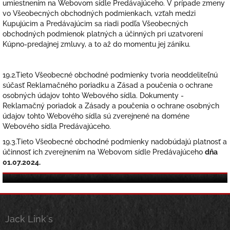
umiestnením na Webovom sídle Predávajúceho. V prípade zmeny
vo Všeobecných obchodných podmienkach, vzťah medzi
Kupujúcim a Predávajúcim sa riadi podľa Všeobecných
obchodných podmienok platných a účinných pri uzatvorení
Kúpno-predajnej zmluvy, a to až do momentu jej zániku.
19.2.Tieto Všeobecné obchodné podmienky tvoria neoddeliteľnú
súčasť Reklamačného poriadku a Zásad a poučenia o ochrane
osobných údajov tohto Webového sídla. Dokumenty -
Reklamačný poriadok a Zásady a poučenia o ochrane osobných
údajov tohto Webového sídla sú zverejnené na doméne
Webového sídla Predávajúceho.
19.3.Tieto Všeobecné obchodné podmienky nadobúdajú platnosť a
účinnosť ich zverejnením na Webovom sídle Predávajúceho
dňa
01.07.2024.
Z
á
Jack Link´s
p