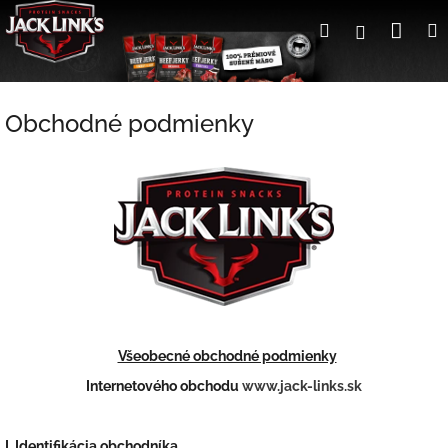
Prejsť
Nák
Hľadať
Prihlásen
na
obsah
koší
Obchodné podmienky
Všeobecné obchodné podmienky
Internetového obchodu
www.jack-links.sk
I. Identifikácia obchodníka