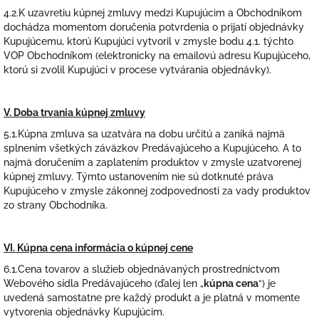
4.2.K uzavretiu kúpnej zmluvy medzi Kupujúcim a Obchodníkom
dochádza momentom doručenia potvrdenia o prijatí objednávky
Kupujúcemu, ktorú Kupujúci vytvoril v zmysle bodu 4.1. týchto
VOP Obchodníkom (elektronicky na emailovú adresu Kupujúceho,
ktorú si zvolil Kupujúci v procese vytvárania objednávky).
V. Doba trvania kúpnej zmluvy
5.1.Kúpna zmluva sa uzatvára na dobu určitú a zaniká najmä
splnením všetkých záväzkov Predávajúceho a Kupujúceho. A to
najmä doručením a zaplatením produktov v zmysle uzatvorenej
kúpnej zmluvy. Týmto ustanovením nie sú dotknuté práva
Kupujúceho v zmysle zákonnej zodpovednosti za vady produktov
zo strany Obchodníka.
VI. Kúpna cena informácia o kúpnej cene
6.1.Cena tovarov a služieb objednávaných prostredníctvom
Webového sídla Predávajúceho (ďalej len „
kúpna cena
“) je
uvedená samostatne pre každý produkt a je platná v momente
vytvorenia objednávky Kupujúcim.