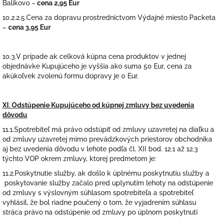
Balíkovo –
cena 2,95 Eur
10.2.2.5.Cena za dopravu prostredníctvom Výdajné miesto Packeta
–
cena 3,95 Eur
10.3.V prípade ak celková kúpna cena produktov v jednej
objednávke Kupujúceho je vyššia ako suma 50 Eur, cena za
akúkoľvek zvolenú formu dopravy je 0 Eur.
XI. Odstúpenie Kupujúceho od kúpnej zmluvy bez uvedenia
dôvodu
11.1.Spotrebiteľ má právo odstúpiť od zmluvy uzavretej na diaľku a
od zmluvy uzavretej mimo prevádzkových priestorov obchodníka
aj bez uvedenia dôvodu v lehote podľa čl. XII bod. 12.1 až 12.3
týchto VOP okrem zmluvy, ktorej predmetom je:
11.2.Poskytnutie služby, ak došlo k úplnému poskytnutiu služby a
poskytovanie služby začalo pred uplynutím lehoty na odstúpenie
od zmluvy s výslovným súhlasom spotrebiteľa a spotrebiteľ
vyhlásil, že bol riadne poučený o tom, že vyjadrením súhlasu
stráca právo na odstúpenie od zmluvy po úplnom poskytnutí