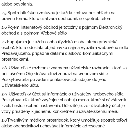
alebo povolania.
2.5.Spotrebiteľskou zmluvou je každá zmluva bez ohľadu na
právnu formu, ktorú uzatvára obchodník so spotrebiteľom.
2.6.Pojem Internetový obchod je totožný s pojmom Elektronický
obchod a s pojmom Webové sídlo.
2.7.Kupujúcim je každá osoba (fyzická osoba alebo právnická
osoba), ktorá odoslala objednávku najmä využitím webového sídla
Predávajúceho, prípadne ďalšími diaľkovo-komunikačnými
prostriedkami.
2.8. Užívateľské rozhranie znamená užívateľské rozhranie, ktoré sa
príslušnému Objednávateľovi zobrazí na webovom sídle
Poskytovateľa po zadaní prihlasovacích údajov do jeho
Užívateľského účtu.
2.9. Užívateľský účet sú informácie o užívateľovi webového sídla
Poskytovateľa, ktoré zvyčajne obsahujú meno, ktoré si návštevník
zvolí, heslo, osobné nastavenia. Dôležité je, že užívateľský účet je
vždy priradený k jednému konkrétnemu užívateľskému menu
2.8.Trvanlivým médiom prostriedok, ktorý umožňuje spotrebiteľovi
alebo obchodníkovi uchovávať informácie adresované