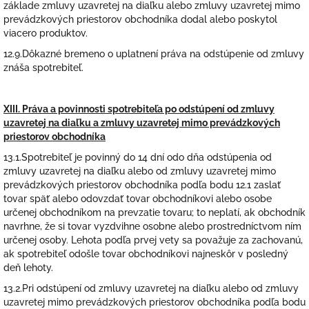
základe zmluvy uzavretej na diaľku alebo zmluvy uzavretej mimo
prevádzkových priestorov obchodníka dodal alebo poskytol
viacero produktov.
12.9.Dôkazné bremeno o uplatnení práva na odstúpenie od zmluvy
znáša spotrebiteľ.
XIII. Práva a povinnosti spotrebiteľa po odstúpení od zmluvy
uzavretej na diaľku a zmluvy uzavretej mimo prevádzkových
priestorov obchodníka
13.1.Spotrebiteľ je povinný do 14 dní odo dňa odstúpenia od
zmluvy uzavretej na diaľku alebo od zmluvy uzavretej mimo
prevádzkových priestorov obchodníka podľa bodu 12.1 zaslať
tovar späť alebo odovzdať tovar obchodníkovi alebo osobe
určenej obchodníkom na prevzatie tovaru; to neplatí, ak obchodník
navrhne, že si tovar vyzdvihne osobne alebo prostredníctvom ním
určenej osoby. Lehota podľa prvej vety sa považuje za zachovanú,
ak spotrebiteľ odošle tovar obchodníkovi najneskôr v posledný
deň lehoty.
13.2.Pri odstúpení od zmluvy uzavretej na diaľku alebo od zmluvy
uzavretej mimo prevádzkových priestorov obchodníka podľa bodu