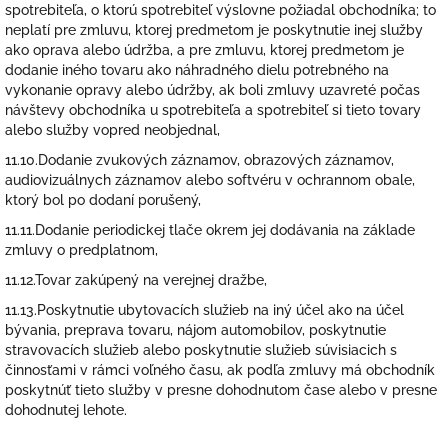
spotrebiteľa, o ktorú spotrebiteľ výslovne požiadal obchodníka; to
neplatí pre zmluvu, ktorej predmetom je poskytnutie inej služby
ako oprava alebo údržba, a pre zmluvu, ktorej predmetom je
dodanie iného tovaru ako náhradného dielu potrebného na
vykonanie opravy alebo údržby, ak boli zmluvy uzavreté počas
návštevy obchodníka u spotrebiteľa a spotrebiteľ si tieto tovary
alebo služby vopred neobjednal,
11.10.Dodanie zvukových záznamov, obrazových záznamov,
audiovizuálnych záznamov alebo softvéru v ochrannom obale,
ktorý bol po dodaní porušený,
11.11.Dodanie periodickej tlače okrem jej dodávania na základe
zmluvy o predplatnom,
11.12.Tovar zakúpený na verejnej dražbe,
11.13.Poskytnutie ubytovacích služieb na iný účel ako na účel
bývania, preprava tovaru, nájom automobilov, poskytnutie
stravovacích služieb alebo poskytnutie služieb súvisiacich s
činnosťami v rámci voľného času, ak podľa zmluvy má obchodník
poskytnúť tieto služby v presne dohodnutom čase alebo v presne
dohodnutej lehote.