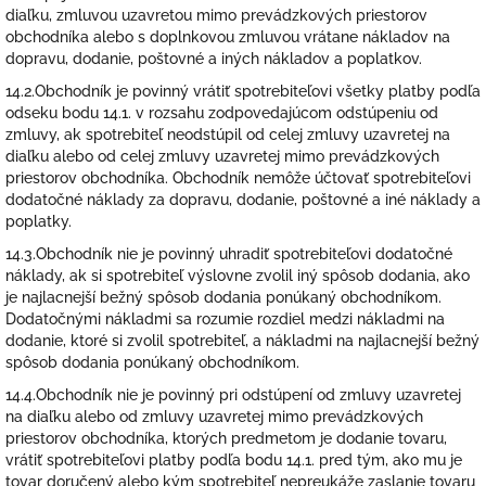
diaľku, zmluvou uzavretou mimo prevádzkových priestorov
obchodníka alebo s doplnkovou zmluvou vrátane nákladov na
dopravu, dodanie, poštovné a iných nákladov a poplatkov.
14.2.Obchodník je povinný vrátiť spotrebiteľovi všetky platby podľa
odseku bodu 14.1. v rozsahu zodpovedajúcom odstúpeniu od
zmluvy, ak spotrebiteľ neodstúpil od celej zmluvy uzavretej na
diaľku alebo od celej zmluvy uzavretej mimo prevádzkových
priestorov obchodníka. Obchodník nemôže účtovať spotrebiteľovi
dodatočné náklady za dopravu, dodanie, poštovné a iné náklady a
poplatky.
14.3.Obchodník nie je povinný uhradiť spotrebiteľovi dodatočné
náklady, ak si spotrebiteľ výslovne zvolil iný spôsob dodania, ako
je najlacnejší bežný spôsob dodania ponúkaný obchodníkom.
Dodatočnými nákladmi sa rozumie rozdiel medzi nákladmi na
dodanie, ktoré si zvolil spotrebiteľ, a nákladmi na najlacnejší bežný
spôsob dodania ponúkaný obchodníkom.
14.4.Obchodník nie je povinný pri odstúpení od zmluvy uzavretej
na diaľku alebo od zmluvy uzavretej mimo prevádzkových
priestorov obchodníka, ktorých predmetom je dodanie tovaru,
vrátiť spotrebiteľovi platby podľa bodu 14.1. pred tým, ako mu je
tovar doručený alebo kým spotrebiteľ nepreukáže zaslanie tovaru