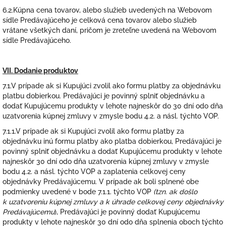
6.2.Kúpna cena tovarov, alebo služieb uvedených na Webovom
sídle Predávajúceho je celková cena tovarov alebo služieb
vrátane všetkých daní, pričom je zreteľne uvedená na Webovom
sídle Predávajúceho.
VII. Dodanie produktov
7.1.V prípade ak si Kupujúci zvolil ako formu platby za objednávku
platbu dobierkou. Predávajúci je povinný splniť objednávku a
dodať Kupujúcemu produkty v lehote najneskôr do 30 dní odo dňa
uzatvorenia kúpnej zmluvy v zmysle bodu 4.2. a násl. týchto VOP.
7.1.1.V prípade ak si Kupujúci zvolil ako formu platby za
objednávku inú formu platby ako platba dobierkou, Predávajúci je
povinný splniť objednávku a dodať Kupujúcemu produkty v lehote
najneskôr 30 dní odo dňa uzatvorenia kúpnej zmluvy v zmysle
bodu 4.2. a násl. týchto VOP a zaplatenia celkovej ceny
objednávky Predávajúcemu. V prípade ak boli splnené obe
podmienky uvedené v bode 7.1.1. týchto VOP
(tzn. ak došlo
k uzatvoreniu kúpnej zmluvy a k úhrade celkovej ceny objednávky
Predávajúcemu
), Predávajúci je povinný dodať Kupujúcemu
produkty v lehote najneskôr 30 dní odo dňa splnenia oboch týchto