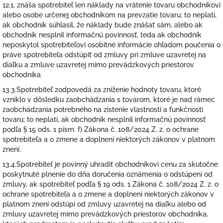
12.1. znáša spotrebiteľ len náklady na vrátenie tovaru obchodníkovi
alebo osobe určenej obchodníkom na prevzatie tovaru; to neplatí,
ak obchodník súhlasil, že náklady bude znášať sám, alebo ak
obchodník nesplnil informačnú povinnosť, teda ak obchodník
neposkytol spotrebiteľovi osobitné informácie ohľadom poučenia o
práve spotrebiteľa odstúpiť od zmluvy pri zmluve uzavretej na
diaľku a zmluve uzavretej mimo prevádzkových priestorov
obchodníka
13.3.Spotrebiteľ zodpovedá za zníženie hodnoty tovaru, ktoré
vzniklo v dôsledku zaobchádzania s tovarom, ktoré je nad rámec
zaobchádzania potrebného na zistenie vlastností a funkčnosti
tovaru; to neplatí, ak obchodník nesplnil informačnú povinnosť
podľa § 15 ods. 1 písm. f) Zákona č. 108/2024 Z. z. o ochrane
spotrebiteľa a o zmene a doplnení niektorých zákonov v platnom
znení.
13.4.Spotrebiteľ je povinný uhradiť obchodníkovi cenu za skutočne
poskytnuté plnenie do dňa doručenia oznámenia o odstúpení od
zmluvy, ak spotrebiteľ podľa § 19 ods. 1 Zákona č. 108/2024 Z. z. o
ochrane spotrebiteľa a o zmene a doplnení niektorých zákonov v
platnom znení odstúpi od zmluvy uzavretej na diaľku alebo od
zmluvy uzavretej mimo prevádzkových priestorov obchodníka,