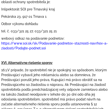
oblasti ochrany spotrebiteľa je:
Inšpektorát SOI pre Trnavský kraj
Pekárska 23, 917 01 Trnava 1
Odbor výkonu dohľadu
tel. č. 033/321 25 27, 033/321 25 21
webový odkaz na podávanie podnetov:
https://www.soi.sk/sk/Podavanie-podnetov-staznosti-navrhov-a-
ziadosti/Podajte-podnet.soi
XVI. Alternatívne riešenie sporov
16.1.V prípade, že spotrebiteľ nie je spokojný so spôsobom, ktorým
Predávajúci vybavil jeho reklamáciu alebo sa domnieva, že
Predávajúci porušil jeho práva, Kupujúci má právo obrátiť sa na
Predávajúceho so žiadosťou o nápravu. Ak Predávajúci na žiadosť
spotrebiteľa podľa predchádzajúcej vety odpovie zamietavo alebo
na takúto žiadosť neodpovie v lehote do 30 dní odo dňa jej
odoslania spotrebiteľom, spotrebiteľ má právo podať návrh na
začatie alternatívneho riešenia sporu podľa ustanovenia § 12