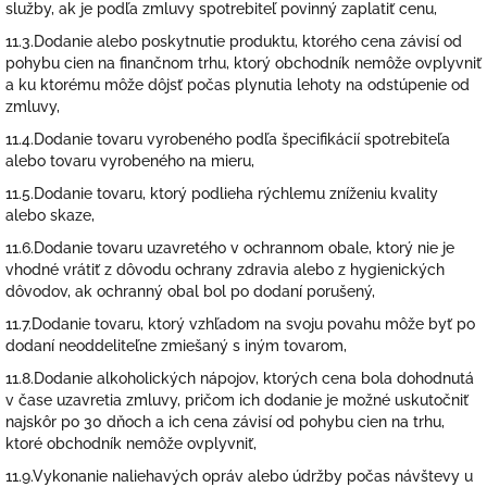
služby, ak je podľa zmluvy spotrebiteľ povinný zaplatiť cenu,
11.3.Dodanie alebo poskytnutie produktu, ktorého cena závisí od
pohybu cien na finančnom trhu, ktorý obchodník nemôže ovplyvniť
a ku ktorému môže dôjsť počas plynutia lehoty na odstúpenie od
zmluvy,
11.4.Dodanie tovaru vyrobeného podľa špecifikácií spotrebiteľa
alebo tovaru vyrobeného na mieru,
11.5.Dodanie tovaru, ktorý podlieha rýchlemu zníženiu kvality
alebo skaze,
11.6.Dodanie tovaru uzavretého v ochrannom obale, ktorý nie je
vhodné vrátiť z dôvodu ochrany zdravia alebo z hygienických
dôvodov, ak ochranný obal bol po dodaní porušený,
11.7.Dodanie tovaru, ktorý vzhľadom na svoju povahu môže byť po
dodaní neoddeliteľne zmiešaný s iným tovarom,
11.8.Dodanie alkoholických nápojov, ktorých cena bola dohodnutá
v čase uzavretia zmluvy, pričom ich dodanie je možné uskutočniť
najskôr po 30 dňoch a ich cena závisí od pohybu cien na trhu,
ktoré obchodník nemôže ovplyvniť,
11.9.Vykonanie naliehavých opráv alebo údržby počas návštevy u