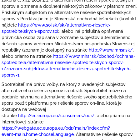
zákona č. 391/2015 Z.z. o alternatívnom riešení spotrebiteľských
sporov a o zmene a doplnení niektorých zákonov v platnom znení.
Príslušným subjektom na alternatívne riešenie spotrebiteľských
sporov s Predávajúcim je Slovenská obchodná inšpekcia (kontakt
nájdete
https://www.soi.sk/sk/alternativne-riesenie-
spotrebitelskych-sporov.soi
), alebo iná príslušná oprávnená
právnická osoba zapísaná v zozname subjektov alternatívneho
riešenia sporov vedenom Ministerstvom hospodárska Slovenskej
republiky (zoznam je dostupný na stránke
http://www.mhsr.sk/
,
alebo priamo na stránke
https://www.mhsr.sk/obchod/ochrana-
spotrebitela/alternativne-riesenie-spotrebitelskych-sporov-
1/zoznam-subjektov-alternativneho-riesenia-spotrebitelskych-
sporov-1
.
Spotrebiteľ má právo voľby, na ktorý z uvedených subjektov
alternatívneho riešenia sporov sa obráti. Spotrebiteľ môže na
podanie návrhu na alternatívne riešenie svojho spotrebiteľského
sporu použiť platformu pre riešenie sporov on-line, ktorá je
dostupná na webovej
stránke
http://ec.europa.eu/consumers/odr/
, alebo priamo na
internetovej stránke
https://webgate.ec.europa.eu/odr/main/index.cfm?
event=main.home.chooseLanguage
. Alternatívne riešenie sporov