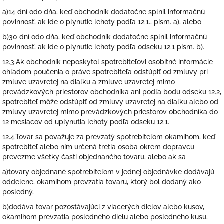
a)14 dní odo dňa, keď obchodník dodatočne splnil informačnú
povinnosť, ak ide o plynutie lehoty podľa 12.1., písm. a), alebo
b)30 dní odo dňa, keď obchodník dodatočne splnil informačnú
povinnosť, ak ide o plynutie lehoty podľa odseku 12.1 písm. b).
12.3.Ak obchodník neposkytol spotrebiteľovi osobitné informácie
ohľadom poučenia o práve spotrebiteľa odstúpiť od zmluvy pri
zmluve uzavretej na diaľku a zmluve uzavretej mimo
prevádzkových priestorov obchodníka ani podľa bodu odseku 12.2,
spotrebiteľ môže odstúpiť od zmluvy uzavretej na diaľku alebo od
zmluvy uzavretej mimo prevádzkových priestorov obchodníka do
12 mesiacov od uplynutia lehoty podľa odseku 12.1.
12.4.Tovar sa považuje za prevzatý spotrebiteľom okamihom, keď
spotrebiteľ alebo ním určená tretia osoba okrem dopravcu
prevezme všetky časti objednaného tovaru, alebo ak sa
a)tovary objednané spotrebiteľom v jednej objednávke dodávajú
oddelene, okamihom prevzatia tovaru, ktorý bol dodaný ako
posledný,
b)dodáva tovar pozostávajúci z viacerých dielov alebo kusov,
okamihom prevzatia posledného dielu alebo posledného kusu,