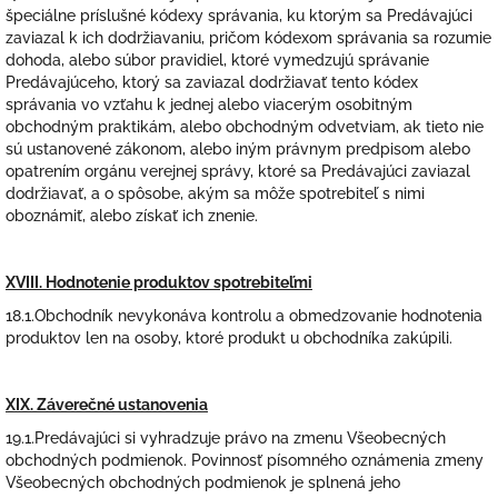
špeciálne príslušné kódexy správania, ku ktorým sa Predávajúci
zaviazal k ich dodržiavaniu, pričom kódexom správania sa rozumie
dohoda, alebo súbor pravidiel, ktoré vymedzujú správanie
Predávajúceho, ktorý sa zaviazal dodržiavať tento kódex
správania vo vzťahu k jednej alebo viacerým osobitným
obchodným praktikám, alebo obchodným odvetviam, ak tieto nie
sú ustanovené zákonom, alebo iným právnym predpisom alebo
opatrením orgánu verejnej správy, ktoré sa Predávajúci zaviazal
dodržiavať, a o spôsobe, akým sa môže spotrebiteľ s nimi
oboznámiť, alebo získať ich znenie.
XVIII. Hodnotenie produktov spotrebiteľmi
18.1.Obchodník nevykonáva kontrolu a obmedzovanie hodnotenia
produktov len na osoby, ktoré produkt u obchodníka zakúpili.
XIX. Záverečné ustanovenia
19.1.Predávajúci si vyhradzuje právo na zmenu Všeobecných
obchodných podmienok. Povinnosť písomného oznámenia zmeny
Všeobecných obchodných podmienok je splnená jeho