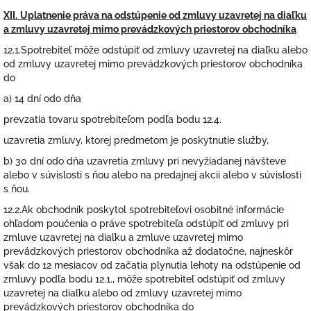
XII.
Uplatnenie práva na odstúpenie od zmluvy uzavretej na diaľku
a zmluvy uzavretej mimo prevádzkových priestorov obchodníka
12.1.Spotrebiteľ môže odstúpiť od zmluvy uzavretej na diaľku alebo
od zmluvy uzavretej mimo prevádzkových priestorov obchodníka
do
a) 14 dní odo dňa
prevzatia tovaru spotrebiteľom podľa bodu 12.4.
uzavretia zmluvy, ktorej predmetom je poskytnutie služby,
b) 30 dní odo dňa uzavretia zmluvy pri nevyžiadanej návšteve
alebo v súvislosti s ňou alebo na predajnej akcii alebo v súvislosti
s ňou.
12.2.Ak obchodník poskytol spotrebiteľovi osobitné informácie
ohľadom poučenia o práve spotrebiteľa odstúpiť od zmluvy pri
zmluve uzavretej na diaľku a zmluve uzavretej mimo
prevádzkových priestorov obchodníka až dodatočne, najneskôr
však do 12 mesiacov od začatia plynutia lehoty na odstúpenie od
zmluvy podľa bodu 12.1., môže spotrebiteľ odstúpiť od zmluvy
uzavretej na diaľku alebo od zmluvy uzavretej mimo
prevádzkových priestorov obchodníka do