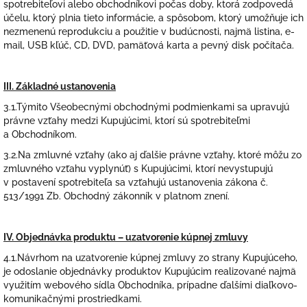
spotrebiteľovi alebo obchodníkovi počas doby, ktorá zodpovedá
účelu, ktorý plnia tieto informácie, a spôsobom, ktorý umožňuje ich
nezmenenú reprodukciu a použitie v budúcnosti, najmä listina, e-
mail, USB kľúč, CD, DVD, pamäťová karta a pevný disk počítača.
III. Základné ustanovenia
3.1.Týmito Všeobecnými obchodnými podmienkami sa upravujú
právne vzťahy medzi Kupujúcimi, ktorí sú spotrebiteľmi
a Obchodníkom.
3.2.Na zmluvné vzťahy (ako aj ďalšie právne vzťahy, ktoré môžu zo
zmluvného vzťahu vyplynúť) s Kupujúcimi, ktorí nevystupujú
v postavení spotrebiteľa sa vzťahujú ustanovenia zákona č.
513/1991 Zb. Obchodný zákonník v platnom znení.
IV. Objednávka produktu – uzatvorenie kúpnej zmluvy
4.1.Návrhom na uzatvorenie kúpnej zmluvy zo strany Kupujúceho,
je odoslanie objednávky produktov Kupujúcim realizované najmä
využitím webového sídla Obchodníka, prípadne ďalšími diaľkovo-
komunikačnými prostriedkami.