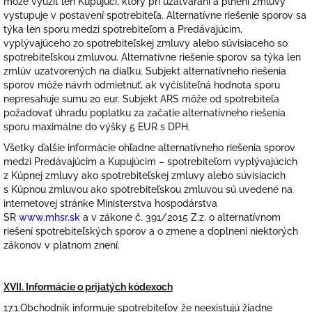
môže využiť len Kupujúci, ktorý pri uzatváraní a plnení zmluvy
vystupuje v postavení spotrebiteľa. Alternatívne riešenie sporov sa
týka len sporu medzi spotrebiteľom a Predávajúcim,
vyplývajúceho zo spotrebiteľskej zmluvy alebo súvisiaceho so
spotrebiteľskou zmluvou. Alternatívne riešenie sporov sa týka len
zmlúv uzatvorených na diaľku. Subjekt alternatívneho riešenia
sporov môže návrh odmietnuť, ak vyčísliteľná hodnota sporu
nepresahuje sumu 20 eur. Subjekt ARS môže od spotrebiteľa
požadovať úhradu poplatku za začatie alternatívneho riešenia
sporu maximálne do výšky 5 EUR s DPH.
Všetky ďalšie informácie ohľadne alternatívneho riešenia sporov
medzi Predávajúcim a Kupujúcim – spotrebiteľom vyplývajúcich
z Kúpnej zmluvy ako spotrebiteľskej zmluvy alebo súvisiacich
s Kúpnou zmluvou ako spotrebiteľskou zmluvou sú uvedené na
internetovej stránke Ministerstva hospodárstva
SR
www.mhsr.sk
a v zákone č. 391/2015 Z.z. o alternatívnom
riešení spotrebiteľských sporov a o zmene a doplnení niektorých
zákonov v platnom znení.
XVII. Informácie o prijatých kódexoch
17.1.Obchodník informuje spotrebiteľov že neexistujú žiadne