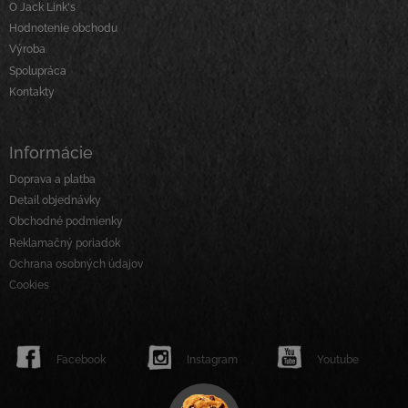
ä
O Jack Link's
t
Hodnotenie obchodu
i
Výroba
e
Spolupráca
Kontakty
Informácie
Doprava a platba
Detail objednávky
Obchodné podmienky
Reklamačný poriadok
Ochrana osobných údajov
Cookies
Facebook
Instagram
Youtube