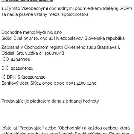
1.1.Týmito Všeobecnými obchodnými podmienkami (ďalej aj „VOP“)
sa riadia právne vzťahy medzi spoločnosťou
Obchodné meno: Mydrink, s.r.o.
Sídlo: Dlhá 958/10, 930 41 Hviezdoslavov, Slovenská republika
Zapísaná v Obchodnom registri Okresného súdu Bratislava I,
Oddiel: Sro, vložka č.: 108838/B
IČO: 44949308
DIČ: 2022891926
IČ DPH: SK2022891926
Bankový účet: SK04 0900 0000 0051 4158 6490
Predávajúci je platiteľom dane z pridanej hodnoty
(ďalej aj “Predávajúci” alebo “Obchodník”) a každou osobou, ktorá