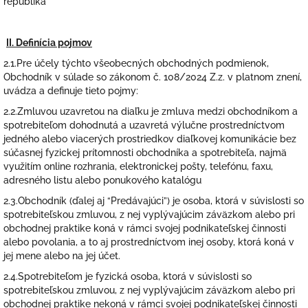
republika
II. Definícia pojmov
2.1.Pre účely týchto všeobecných obchodných podmienok,
Obchodník v súlade so zákonom č. 108/2024 Z.z. v platnom znení,
uvádza a definuje tieto pojmy:
2.2.Zmluvou uzavretou na diaľku je zmluva medzi obchodníkom a
spotrebiteľom dohodnutá a uzavretá výlučne prostredníctvom
jedného alebo viacerých prostriedkov diaľkovej komunikácie bez
súčasnej fyzickej prítomnosti obchodníka a spotrebiteľa, najmä
využitím online rozhrania, elektronickej pošty, telefónu, faxu,
adresného listu alebo ponukového katalógu
2.3.Obchodník (ďalej aj “Predávajúci”) je osoba, ktorá v súvislosti so
spotrebiteľskou zmluvou, z nej vyplývajúcim záväzkom alebo pri
obchodnej praktike koná v rámci svojej podnikateľskej činnosti
alebo povolania, a to aj prostredníctvom inej osoby, ktorá koná v
jej mene alebo na jej účet.
2.4.Spotrebiteľom je fyzická osoba, ktorá v súvislosti so
spotrebiteľskou zmluvou, z nej vyplývajúcim záväzkom alebo pri
obchodnej praktike nekoná v rámci svojej podnikateľskej činnosti