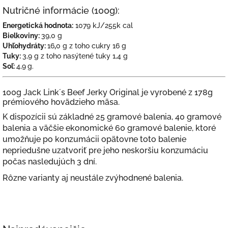
Nutričné informácie (100g):
Energetická hodnota:
1079 kJ/255k cal
Bielkoviny:
39,0 g
Uhľohydráty:
16
,
0 g z toho cukry 16 g
Tuky:
3,9 g z toho nasýtené tuky 1,4 g
Soľ:
4,9
g.
100g Jack Link´s Beef Jerky Original je vyrobené z 178g
prémiového hovädzieho mäsa.
K dispozícii sú základné 25 gramové balenia, 40 gramové
balenia a väčšie ekonomické 60 gramové balenie, ktoré
umožňuje po konzumácii opätovne toto balenie
nepriedušne uzatvoriť pre jeho neskoršiu konzumáciu
počas nasledujúch 3 dní.
Rôzne varianty aj neustále zvýhodnené balenia.