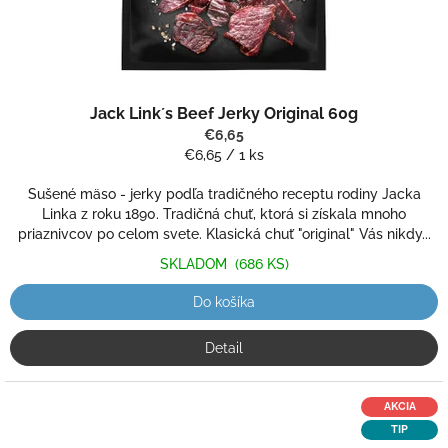
Priemerné
Jack Link´s Beef Jerky Original 60g
hodnotenie
produktu
€6,65
je
Jednotková
€6,65 / 1 ks
5,0
cena:
z
Sušené mäso - jerky podľa tradičného receptu rodiny Jacka
5
Linka z roku 1890. Tradičná chuť, ktorá si získala mnoho
hviezdičiek.
priaznivcov po celom svete. Klasická chuť "original" Vás nikdy...
SKLADOM
(686 KS)
Do košíka
Detail
AKCIA
TIP