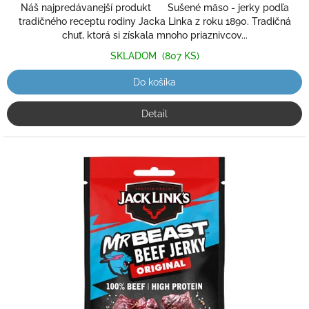
z
Náš najpredávanejší produkt Sušené mäso - jerky podľa
5
tradičného receptu rodiny Jacka Linka z roku 1890. Tradičná
hviezdičiek.
chuť, ktorá si získala mnoho priaznivcov...
SKLADOM
(807 KS)
Do košíka
Detail