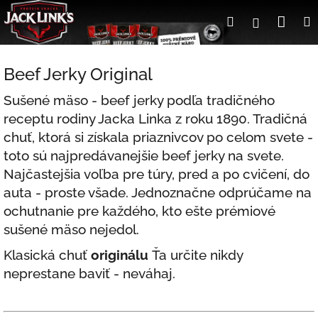
Prejsť
Nák
Hľadať
Prihlásen
na
obsah
koší
Beef Jerky Original
Sušené mäso - beef jerky podľa tradičného
receptu rodiny Jacka Linka z roku 1890. Tradičná
chuť, ktorá si získala priaznivcov po celom svete -
toto sú najpredávanejšie beef jerky na svete.
Najčastejšia voľba pre túry, pred a po cvičení, do
auta - proste všade. Jednoznačne odprúčame na
ochutnanie pre každého, kto ešte prémiové
sušené mäso nejedol.
Klasická chuť
originálu
Ťa určite nikdy
neprestane baviť - neváhaj.