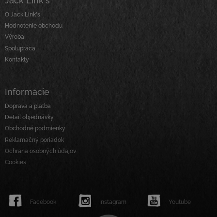
Jack Link´s
p
c
ä
i
O Jack Link's
t
e
Hodnotenie obchodu
p
i
Výroba
r
e
Spolupráca
v
Kontakty
k
y
v
ý
Informácie
p
i
Doprava a platba
s
Detail objednávky
u
Obchodné podmienky
Reklamačný poriadok
Ochrana osobných údajov
Cookies
Facebook
Instagram
Youtube