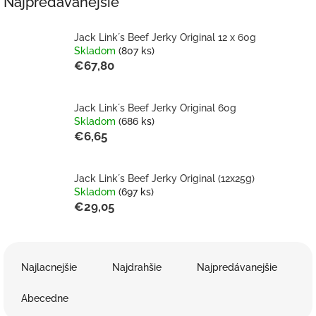
Najpredávanejšie
Jack Link´s Beef Jerky Original 12 x 60g
Skladom
(807 ks)
€67,80
Jack Link´s Beef Jerky Original 60g
Skladom
(686 ks)
€6,65
Jack Link´s Beef Jerky Original (12x25g)
Skladom
(697 ks)
€29,05
R
a
Najlacnejšie
Najdrahšie
Najpredávanejšie
d
e
Abecedne
n