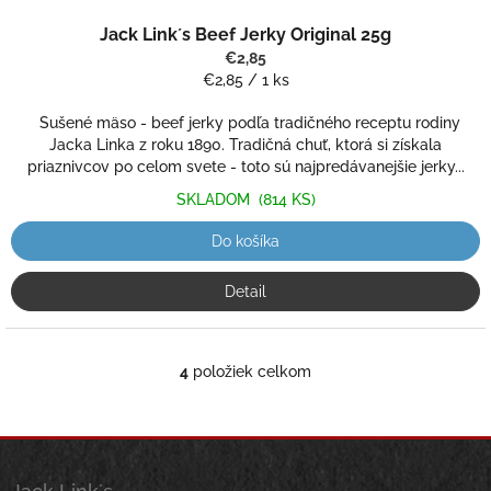
Priemerné
Jack Link´s Beef Jerky Original 25g
hodnotenie
produktu
€2,85
je
Jednotková
€2,85 / 1 ks
2,0
cena:
z
Sušené mäso - beef jerky podľa tradičného receptu rodiny
5
Jacka Linka z roku 1890. Tradičná chuť, ktorá si získala
hviezdičiek.
priaznivcov po celom svete - toto sú najpredávanejšie jerky...
SKLADOM
(814 KS)
Do košíka
Detail
4
položiek celkom
O
v
l
á
Z
d
á
a