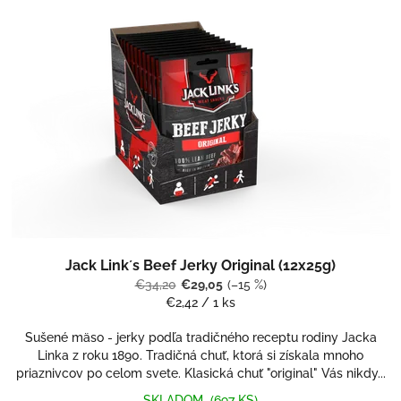
Priemerné
Jack Link´s Beef Jerky Original (12x25g)
hodnotenie
produktu
€34,20
€29,05
(–15 %)
je
Jednotková
€2,42 / 1 ks
5,0
cena:
z
Sušené mäso - jerky podľa tradičného receptu rodiny Jacka
5
Linka z roku 1890. Tradičná chuť, ktorá si získala mnoho
hviezdičiek.
priaznivcov po celom svete. Klasická chuť "original" Vás nikdy...
SKLADOM
(697 KS)