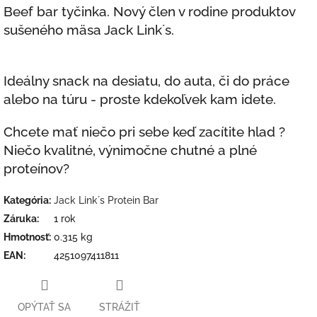
Beef bar tyčinka. Nový člen v rodine produktov
sušeného mäsa Jack Link´s.
Ideálny snack na desiatu, do auta, či do práce
alebo na túru - proste kdekoľvek kam idete.
Chcete mať niečo pri sebe keď zacítite hlad ?
Niečo kvalitné, výnimočne chutné a plné
proteínov?
Kategória
:
Jack Link´s Protein Bar
Záruka
:
1 rok
Hmotnosť
:
0.315 kg
EAN
:
4251097411811
OPÝTAŤ SA
STRÁŽIŤ