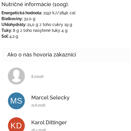
Nutričné informácie (100g):
Energetická hodnota:
1197 kJ/284k cal
Bielkoviny:
32,0 g
Uhľohydráty:
21
,
0 g z toho cukry 19 g
Tuky:
8 g z toho nasýtené tuky 4 g
Soľ:
4,2
g.
Hodnotenie obchodu je 5 z 5 hviezdičiek.
8.7.2026
Marcel Selecky
MS
Hodnotenie obchodu je 5 z 5 hviezdičiek.
21.6.2026
Karol Dittinger
KD
Hodnotenie obchodu je 5 z 5 hviezdičiek.
26.4.2026