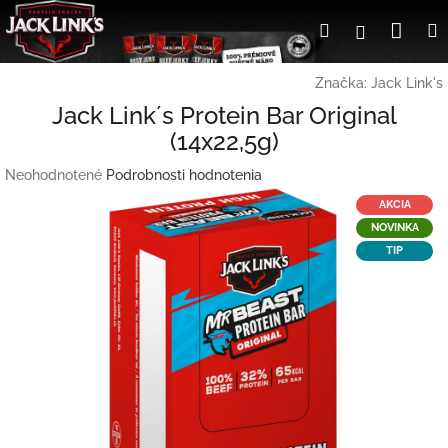
Prejsť
Nák
Hľadať
Prihlásen
na
obsah
koší
Značka:
Jack Link's
Jack Link´s Protein Bar Original
(14x22,5g)
Priemerné
Neohodnotené
Podrobnosti hodnotenia
hodnotenie
AKCIA
produktu
NOVINKA
je
TIP
0,0
z
5
hviezdičiek.