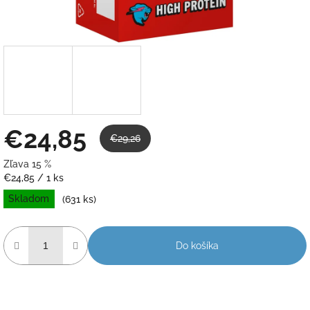
€24,85
€29,26
Zľava 15 %
Jednotková
€24,85 / 1 ks
cena:
Skladom
(631 ks)
Do košíka