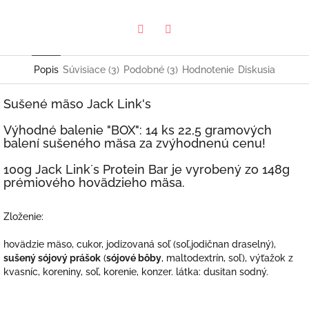
Twitter
Facebook
Popis
Súvisiace (3)
Podobné (3)
Hodnotenie
Diskusia
Sušené mäso Jack Link's
Výhodné balenie "BOX": 14 ks 22,5 gramových
balení sušeného mäsa za zvýhodnenú cenu!
100g Jack Link´s Protein Bar je vyrobený zo 148g
prémiového hovädzieho mäsa.
Zloženie:
hovädzie mäso, cukor, jodizovaná soľ (soľ,jodičnan draselný),
sušený sójový prášok
(
sójové bôby
, maltodextrín, soľ), výťažok z
kvasníc, koreniny, soľ, korenie, konzer. látka: dusitan sodný.