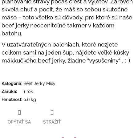
plánovanie stravy počas ciest a výletov. Zároveň
skvelá chuť a pocit, že máš so sebou skutočné
mäso – toto všetko sú dôvody, pre ktoré sú naše
beef jerky neoceniteľné takmer v každom
batohu.
V uzatvárateľných baleniach, ktoré nezjete
celkom sami na jeden šup, nájdete veľké kúsky
mäkkučkého beef jerky, žiadne "vysušeniny" . :-)
Kategória
:
Beef Jerky Mixy
Záruka
:
1 rok
Hmotnosť
:
0.6 kg
OPÝTAŤ SA
STRÁŽIŤ