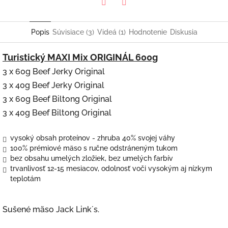
Twitter
Facebook
Popis
Súvisiace (3)
Videá (1)
Hodnotenie
Diskusia
Turistický MAXI Mix ORIGINÁL 600g
3 x 60g Beef Jerky Original
3 x 40g Beef Jerky Original
3 x 60g Beef Biltong Original
3 x 40g Beef Biltong Original
vysoký obsah proteínov - zhruba 40% svojej váhy
100% prémiové mäso s ručne odstráneným tukom
bez obsahu umelých zložiek, bez umelých farbív
trvanlivosť 12-15 mesiacov, odolnosť voči vysokým aj nízkym
teplotám
Sušené mäso Jack Link´s.