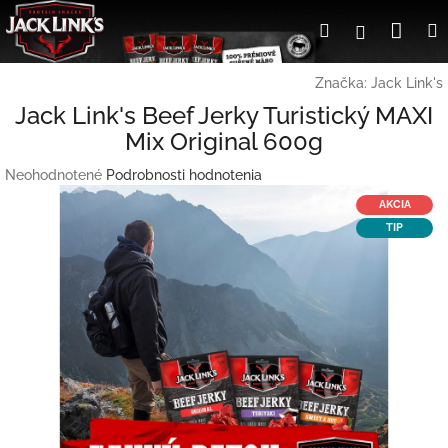
Prejsť
Nák
Hľadať
Prihlásen
na
obsah
koší
Značka:
Jack Link's
Jack Link's Beef Jerky Turistický MAXI
Mix Original 600g
Priemerné
Neohodnotené
Podrobnosti hodnotenia
hodnotenie
AKCIA
produktu
TIP
je
0,0
z
5
hviezdičiek.