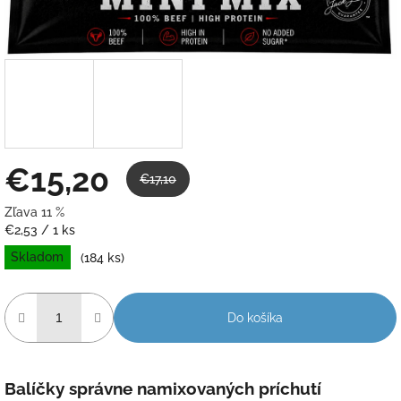
€15,20
€17,10
Zľava 11 %
Jednotková
€2,53 / 1 ks
cena:
Skladom
(184 ks)
Do košíka
Balíčky správne namixovaných príchutí