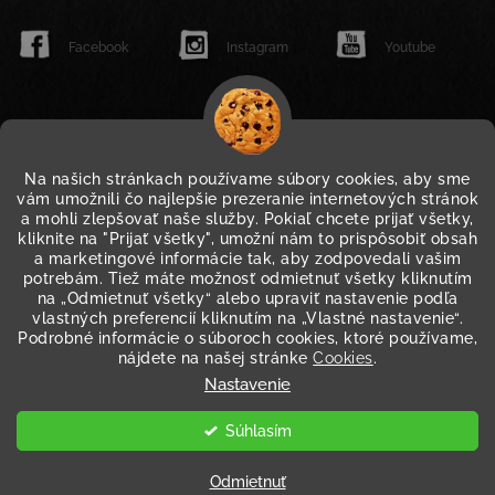
Facebook
Instagram
Youtube
Na našich stránkach používame súbory cookies, aby sme
vám umožnili čo najlepšie prezeranie internetových stránok
a mohli zlepšovať naše služby. Pokiaľ chcete prijať všetky,
kliknite na "Prijať všetky", umožní nám to prispôsobiť obsah
a marketingové informácie tak, aby zodpovedali vašim
potrebám. Tiež máte možnosť odmietnuť všetky kliknutím
na „Odmietnuť všetky“ alebo upraviť nastavenie podľa
vlastných preferencií kliknutím na „Vlastné nastavenie“.
Podrobné informácie o súboroch cookies, ktoré používame,
nájdete na našej stránke
Cookies
.
Nastavenie
WWW.JACK-LINKS.SK
WWW.JACKLINKS.EU
Súhlasím
Copyright 2026
Jack Link's
. Všetky práva vyhradené.
Vytvoril Shoptet
Odmietnuť
Upraviť nastavenie cookies