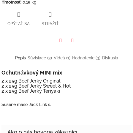
Hmotnosť
:
0.15 kg
OPÝTAŤ SA
STRÁŽIŤ
Twitter
Facebook
Popis
Súvisiace (3)
Videá (1)
Hodnotenie (3)
Diskusia
Ochutnávkový MINI mix
2 x 25g Beef Jerky Original
2 x 25g Beef Jerky Sweet & Hot
2 x 25g Beef Jerky Teriyaki
Sušené mäso Jack Link´s.