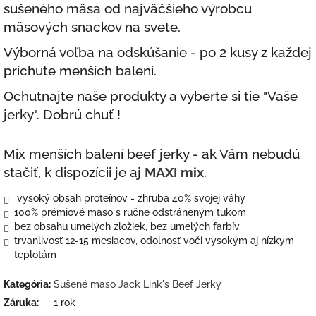
sušeného mäsa od najväčšieho výrobcu
mäsových snackov na svete.
Výborná voľba na odskúšanie - po 2 kusy z každej
príchute menších balení.
Ochutnajte naše produkty a vyberte si tie "Vaše
jerky". Dobrú chuť !
Mix menších balení beef jerky - ak Vám nebudú
stačiť, k dispozícii je aj
MAXI mix
.
vysoký obsah proteínov - zhruba 40% svojej váhy
100% prémiové mäso s ručne odstráneným tukom
bez obsahu umelých zložiek, bez umelých farbív
trvanlivosť 12-15 mesiacov, odolnosť voči vysokým aj nízkym
teplotám
Kategória
:
Sušené mäso Jack Link's Beef Jerky
Záruka
:
1 rok