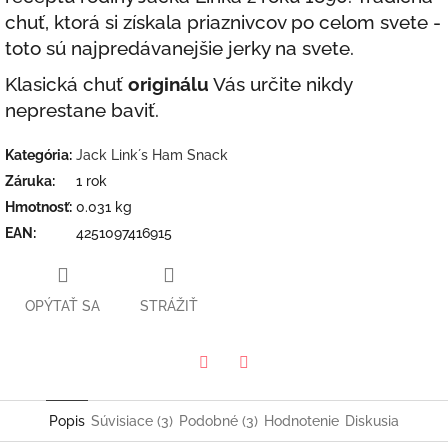
chuť, ktorá si získala priaznivcov po celom svete -
toto sú najpredávanejšie jerky na svete.
Klasická chuť
originálu
Vás určite nikdy
neprestane baviť.
Kategória
:
Jack Link´s Ham Snack
Záruka
:
1 rok
Hmotnosť
:
0.031 kg
EAN
:
4251097416915
OPÝTAŤ SA
STRÁŽIŤ
Twitter
Facebook
Popis
Súvisiace (3)
Podobné (3)
Hodnotenie
Diskusia