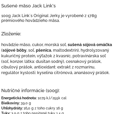
Sušené mäso Jack Link's
100g Jack Link´s Original Jerky je vyrobené z 178g
prémiového hovädzieho mäsa.
Zloženie:
hovädzie mäso, cukor, morská soľ,
sušená sójová omáčka
(
sójové bôby
, soľ,
pšenica
, maltodextrín), hydrolyzovaný
kukuričný proteín, výťažok z kvasníc, potravinárska soľ
(soľ, konzer. látka: dusitan sodný), cesnakový prášok,
cibuľový prášok, antioxidant: extrakt z rozmarínu,
regulátor kyslosti: kyselina citrónová, ananásový prášok.
Nutričné informácie (100g):
Energetická hodnota:
1079 kJ/255k cal
Bielkoviny:
39,0 g
Uhľohydráty:
16
,
0 g z toho cukry 16 g
Tuky:
3,9 g z toho nasýtené tuky 1,4 g