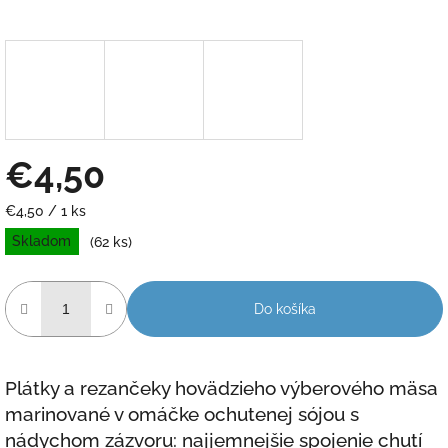
€4,50
Jednotková
€4,50 / 1 ks
cena:
Skladom
(62 ks)
Do košíka
Plátky a rezančeky hovädzieho výberového mäsa
marinované v omáčke ochutenej sójou s
nádychom zázvoru: najjemnejšie spojenie chutí