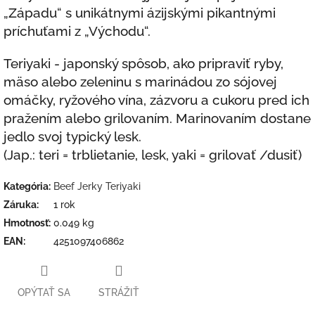
„Západu“ s unikátnymi ázijskými pikantnými
príchuťami z „Východu“.
Teriyaki - japonský spôsob, ako pripraviť ryby,
mäso alebo zeleninu s marinádou zo sójovej
omáčky, ryžového vína, zázvoru a cukoru pred ich
pražením alebo grilovaním. Marinovaním dostane
jedlo svoj typický lesk.
(Jap.: teri = trblietanie, lesk, yaki = grilovať /dusiť)
Kategória
:
Beef Jerky Teriyaki
Záruka
:
1 rok
Hmotnosť
:
0.049 kg
EAN
:
4251097406862
OPÝTAŤ SA
STRÁŽIŤ