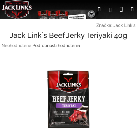
Prejsť
Nák
Hľadať
Prihlásen
na
obsah
koší
Značka:
Jack Link's
Jack Link´s Beef Jerky Teriyaki 40g
Priemerné
Neohodnotené
Podrobnosti hodnotenia
hodnotenie
produktu
je
0,0
z
5
hviezdičiek.