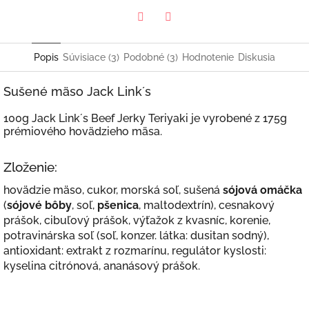
Twitter
Facebook
Popis
Súvisiace (3)
Podobné (3)
Hodnotenie
Diskusia
Sušené mäso Jack Link´s
100g Jack Link´s Beef Jerky Teriyaki je vyrobené z 175g
prémiového hovädzieho mäsa.
Zloženie:
hovädzie mäso, cukor, morská soľ, sušená
sójová omáčka
(
sójové bôby
, soľ,
pšenica
, maltodextrín), cesnakový
prášok, cibuľový prášok, výťažok z kvasníc, korenie,
potravinárska soľ (soľ, konzer. látka: dusitan sodný),
antioxidant: extrakt z rozmarínu, regulátor kyslosti:
kyselina citrónová, ananásový prášok.