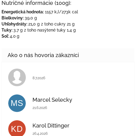
Nutričné informácie (100g):
Energetická hodnota:
1157 kJ/273k cal
Bielkoviny:
39,0 g
Uhľohydráty:
21
,
0 g z toho cukry 21 g
Tuky:
3,7 g z toho nasýtené tuky 1,4 g
Soľ:
4,0
g
Hodnotenie obchodu je 5 z 5 hviezdičiek.
8.7.2026
Marcel Selecky
MS
Hodnotenie obchodu je 5 z 5 hviezdičiek.
21.6.2026
Karol Dittinger
KD
Hodnotenie obchodu je 5 z 5 hviezdičiek.
26.4.2026