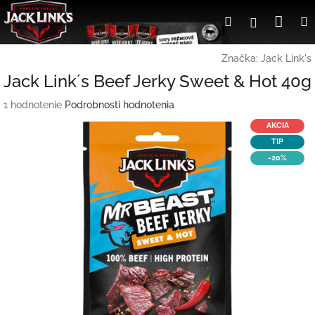
Prejsť
Nák
Hľadať
Prihlásen
na
obsah
koší
Značka:
Jack Link's
Jack Link´s Beef Jerky Sweet & Hot 40g
Priemerné
1 hodnotenie
Podrobnosti hodnotenia
hodnotenie
AKCIA
produktu
TIP
je
-20%
5,0
z
5
hviezdičiek.