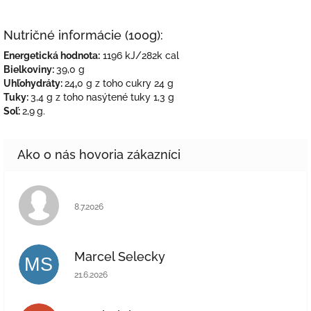
Nutričné informácie (100g):
Energetická hodnota:
1196 kJ/282k cal
Bielkoviny:
39,0 g
Uhľohydráty:
24
,
0 g z toho cukry 24 g
Tuky:
3,4 g z toho nasýtené tuky 1,3 g
Soľ:
2,9
g.
Hodnotenie obchodu je 5 z 5 hviezdičiek.
8.7.2026
Marcel Selecky
MS
Hodnotenie obchodu je 5 z 5 hviezdičiek.
21.6.2026