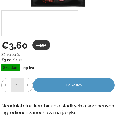
€3,60
€4,50
Zľava 20 %
Jednotková
€3,60 / 1 ks
cena:
Skladom
(19 ks)
Do košíka
Neodolateľná kombinácia sladkých a korenených
ingrediencií zanecháva na jazyku