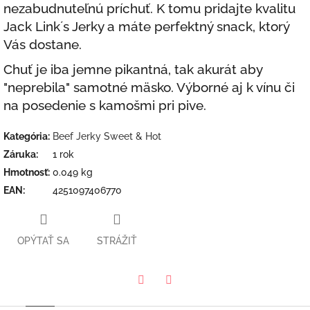
nezabudnuteľnú príchuť. K tomu pridajte kvalitu
Jack Link´s Jerky a máte perfektný snack, ktorý
Vás dostane.
Chuť je iba jemne pikantná, tak akurát aby
"neprebila" samotné mäsko. Výborné aj k vínu či
na posedenie s kamošmi pri pive
.
Kategória
:
Beef Jerky Sweet & Hot
Záruka
:
1 rok
Hmotnosť
:
0.049 kg
EAN
:
4251097406770
OPÝTAŤ SA
STRÁŽIŤ
Twitter
Facebook