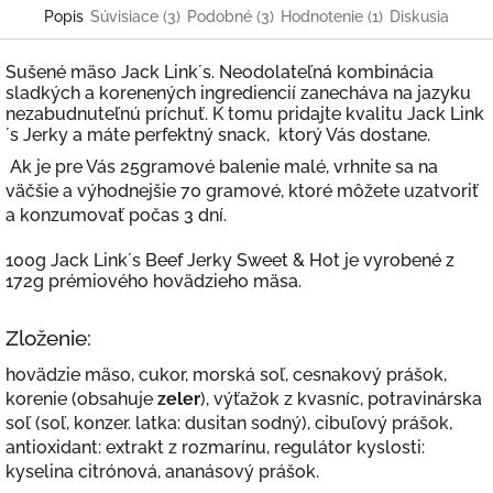
Popis
Súvisiace (3)
Podobné (3)
Hodnotenie (1)
Diskusia
Sušené mäso Jack Link´s. Neodolateľná kombinácia
sladkých a korenených ingrediencií zanecháva na jazyku
nezabudnuteľnú príchuť. K tomu pridajte kvalitu Jack Link
´s Jerky a máte perfektný snack, ktorý Vás dostane.
Ak je pre Vás 25gramové balenie malé, vrhnite sa na
väčšie a výhodnejšie 70 gramové, ktoré môžete uzatvoriť
a konzumovať počas 3 dní.
100g Jack Link´s Beef Jerky Sweet & Hot je vyrobené z
172g prémiového hovädzieho mäsa.
Zloženie:
hovädzie mäso, cukor, morská soľ, cesnakový prášok,
korenie (obsahuje
zeler
), výťažok z kvasníc, potravinárska
soľ (soľ, konzer. latka: dusitan sodný), cibuľový prášok,
antioxidant: extrakt z rozmarínu, regulátor kyslosti:
kyselina citrónová, ananásový prášok.