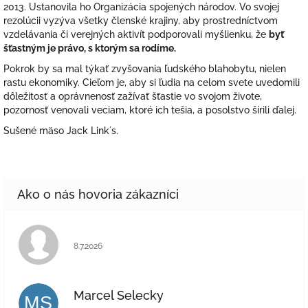
2013. Ustanovila ho Organizácia spojených národov. Vo svojej
rezolúcii vyzýva všetky členské krajiny, aby prostredníctvom
vzdelávania či verejných aktivít podporovali myšlienku, že
byť
šťastným je právo, s ktorým sa rodíme.
Pokrok by sa mal týkať zvyšovania ľudského blahobytu, nielen
rastu ekonomiky. Cieľom je, aby si ľudia na celom svete uvedomili
dôležitosť a oprávnenosť zažívať šťastie vo svojom živote,
pozornosť venovali veciam, ktoré ich tešia, a posolstvo šírili ďalej.
Sušené mäso Jack Link´s.
Hodnotenie obchodu je 5 z 5 hviezdičiek.
8.7.2026
Marcel Selecky
MS