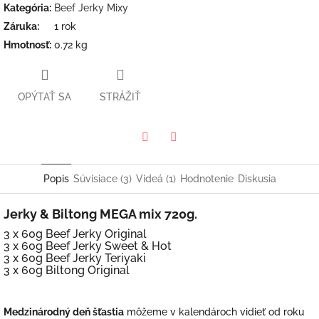
Kategória
:
Beef Jerky Mixy
Záruka
:
1 rok
Hmotnosť
:
0.72 kg
OPÝTAŤ SA
STRÁŽIŤ
Twitter
Facebook
Popis
Súvisiace (3)
Videá (1)
Hodnotenie
Diskusia
Jerky & Biltong MEGA mix 720g.
3 x 60g Beef Jerky Original
3 x 60g Beef Jerky Sweet & Hot
3 x 60g Beef Jerky Teriyaki
3 x 60g Biltong Original
Medzinárodný deň šťastia
môžeme v kalendároch vidieť od roku