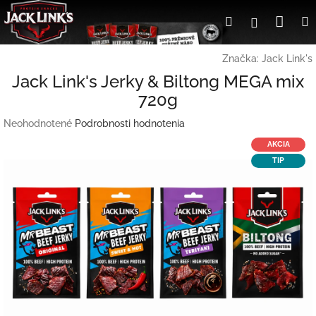
Prejsť
Nák
Hľadať
Prihlásen
na
obsah
koší
Značka:
Jack Link's
Jack Link's Jerky & Biltong MEGA mix
720g
Priemerné
Neohodnotené
Podrobnosti hodnotenia
hodnotenie
AKCIA
produktu
TIP
je
0,0
z
5
hviezdičiek.