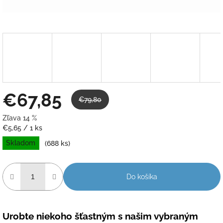
€67,85
€79,80
Zľava 14 %
Jednotková
€5,65 / 1 ks
cena:
Skladom
(688 ks)
Do košíka
Urobte niekoho šťastným s našim vybraným