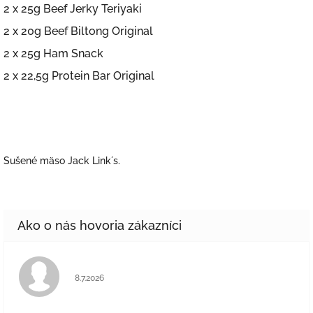
2 x 25g Beef Jerky Teriyaki
2 x 20g Beef Biltong Original
2 x 25g Ham Snack
2 x 22,5g Protein Bar Original
Sušené mäso Jack Link´s.
Hodnotenie obchodu je 5 z 5 hviezdičiek.
8.7.2026