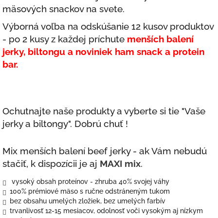
mäsových snackov na svete.
Výborná voľba na odskúšanie 12 kusov produktov
- po 2 kusy z každej príchute
menších balení
jerky, biltongu a noviniek ham snack a protein
bar.
Ochutnajte naše produkty a vyberte si tie "Vaše
jerky a biltongy". Dobrú chuť !
Mix menších balení beef jerky - ak Vám nebudú
stačiť, k dispozícii je aj
MAXI mix
.
vysoký obsah proteínov - zhruba 40% svojej váhy
100% prémiové mäso s ručne odstráneným tukom
bez obsahu umelých zložiek, bez umelých farbív
trvanlivosť 12-15 mesiacov, odolnosť voči vysokým aj nízkym