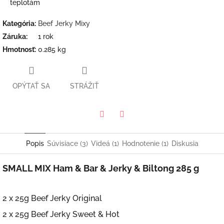
teplotám
Kategória
:
Beef Jerky Mixy
Záruka
:
1 rok
Hmotnosť
:
0.285 kg
OPÝTAŤ SA
STRÁŽIŤ
Twitter
Facebook
Popis
Súvisiace (3)
Videá (1)
Hodnotenie (1)
Diskusia
SMALL MIX Ham & Bar & Jerky & Biltong 285 g
2 x 25g Beef Jerky Original
2 x 25g Beef Jerky Sweet & Hot