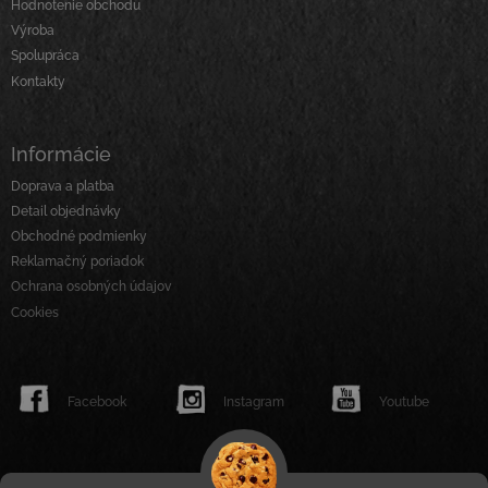
t
Hodnotenie obchodu
i
Výroba
e
Spolupráca
Kontakty
Informácie
Doprava a platba
Detail objednávky
Obchodné podmienky
Reklamačný poriadok
Ochrana osobných údajov
Cookies
Facebook
Instagram
Youtube