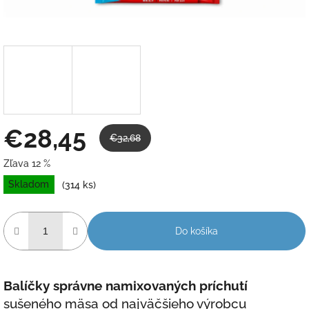
€28,45
€32,68
Zľava 12 %
Jednotková
Skladom
(314 ks)
cena:
Do košíka
Balíčky správne namixovaných príchutí
sušeného mäsa od najväčšieho výrobcu