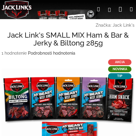
Prejsť
Nák
Hľadať
Prihlásen
na
obsah
koší
Značka:
Jack Link's
Jack Link's SMALL MIX Ham & Bar &
Jerky & Biltong 285g
Priemerné
1 hodnotenie
Podrobnosti hodnotenia
hodnotenie
AKCIA
produktu
NOVINKA
je
TIP
5,0
z
5
hviezdičiek.